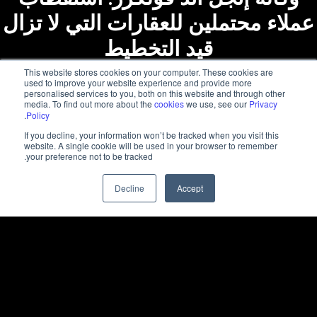
عملاء محتملين للعقارات التي لا تزال
قيد التخطيط
This website stores cookies on your computer. These cookies are
used to improve your website experience and provide more
personalised services to you, both on this website and through other
media. To find out more about the
cookies
we use, see our
Privacy
.
Policy
If you decline, your information won’t be tracked when you visit this
website. A single cookie will be used in your browser to remember
your preference not to be tracked.
Decline
Accept