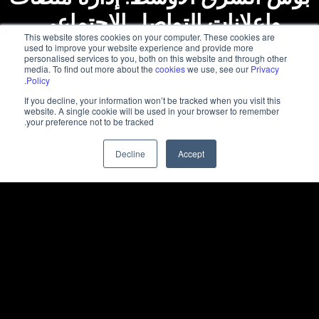
وإعلانات التواصل الاجتماعي
This website stores cookies on your computer. These cookies are
used to improve your website experience and provide more
personalised services to you, both on this website and through other
media. To find out more about the
cookies
we use, see our
Privacy
.
Policy
If you decline, your information won’t be tracked when you visit this
website. A single cookie will be used in your browser to remember
your preference not to be tracked.
Decline
Accept