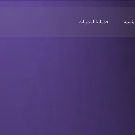
يئسية
خدماتنا
المدونات