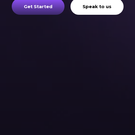
Get Started
Speak to us