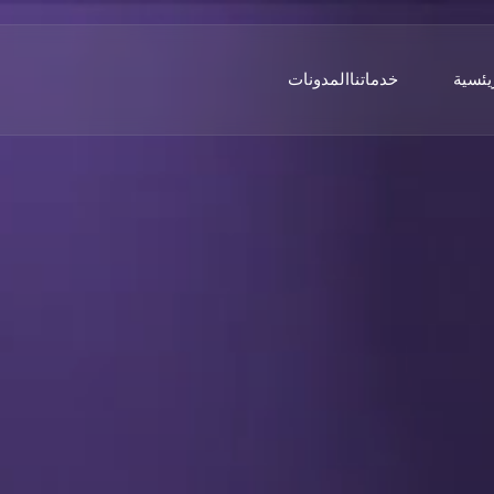
يئسية
خدماتنا
المدونات