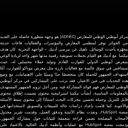
مركز أبوظبي الوطني للمعارض (ADNEC) هو وجهة متطورة حاصلة على العديد
من الجوائز توفر لمنظمي المعارض والمؤتمرات والفعاليات قاعات حديثة
مجهّزة بأحدث الوسائل، ناهيك عن مرسى أدنيك – الواجهة البحرية. كان هدف
نيكسا مع أدنيك هو القيام بحملات تسويقية رقمية مدتها شهر واحد لزيادة الوعي
بمعرض أبوظبي الدولي للقوارب القادم وتوليد عملاء محتملين له، حيث
سيتنافس في سوق عالمية مع فعاليات بارزة مثل معرض موناكو للقوارب، أمّا
استهداف الجمهور للحملة كان متخصصًا جدًا ومبنيًا على الاهتمامات. مع وضع
هذه التحديات في عين الاعتبار، فقد ترتب على المشاركين في مركز أبوظبي
الوطني للمعارض فهم فوائد المشاركة فيه. ومن أجل تزويد الجمهور المستهدف
بالمعلومات المناسبة، أنشأت نيكسا استراتيجية محتوى تضمنت إطلاق محتوى
قابل للتنزيل وحملة تحسين محركات البحث استنادًا إلى محتوى بنمط الأسئلة
والأجوبة. كما قامت بإعداد دراسات حالة للمبيعات والتسويق لاستخدامها في
منصة HubSpot، ونفذت نظام الأتمتة وتدفق العمل، وقدمت تقرير مجدول
لأصحاب المصلحة تضمن قراءة متعمقة للبيانات حول مشاركة الجمهور،
ودمجت منصة HubSpot مع عمليات وأنظمة أدنيك الحالية. بالاعتماد على