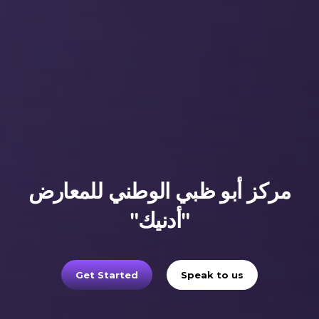
مركز أبو ظبي الوطني للمعارض
"أدنيك"
Get Started
Speak to us