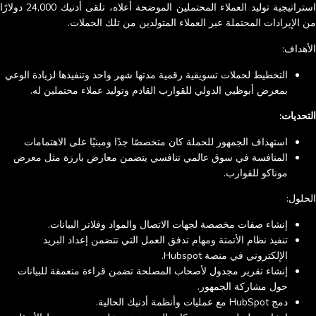
استراتيجية توليد العملاء المحتملين الموضحة أعلاه، تلقى أدنيك 24,000 دولارًا
من الإيرادات المحتملة عبر العملاء المتولدين من تلك الحملات.
الأهداف:
التخطيط لحملات تسويقية رقمية مدتها شهر واحد وتنفيذها لزيادة الوعي
بمعرض أبوظبي الدولي للقوارب القادم وتوليد عملاء محتملين له.
التحديات:
استهداف الجمهور للحملة كان متخصصًا جدًا ومبنيًا على الاهتمامات
المنافسة في سوق عالمي تنافسي يتضمن معارض بارزة مثل معرض
موناكو للقوارب.
الحلول:
إنشاء صفات مخصصة لجهات الاتصال والمواد وفلاتر البيانات.
تنفيذ نظام الأتمتة ومهام تدفق العمل التي تتضمن إعداد البريد
الإلكتروني في منصة Hubspot.
إنشاء تقرير مجدول لأصحاب المصلحة تضمن قراءة متعمقة للبيانات
حول مشاركة الجمهور.
دمج HubSpot مع عمليات وأنظمة أدنيك الحالية.