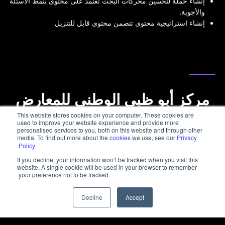
إنشاء حملة لتحسين محركات البحث تعتمد على محتوى بنمط الأسئلة
والأجوبة.
إنشاء استراتيجية محتوى تتضمن محتوى قابل للتنزيل.
دراسة الحالة
مركز أبو ظبي الوطني للمعارض
"أدنيك"
This website stores cookies on your computer. These cookies are
used to improve your website experience and provide more
personalised services to you, both on this website and through other
media. To find out more about the
cookies
we use, see our
Privacy
.
Policy
If you decline, your information won’t be tracked when you visit this
website. A single cookie will be used in your browser to remember
your preference not to be tracked.
Decline
Accept