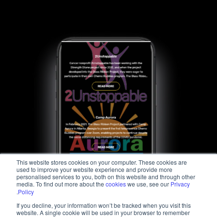
This website stores cookies on your computer. These cookies are
used to improve your website experience and provide more
personalised services to you, both on this website and through other
media. To find out more about the
cookies
we use, see our
Privacy
.
Policy
If you decline, your information won’t be tracked when you visit this
website. A single cookie will be used in your browser to remember