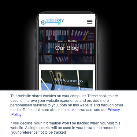
This website stores cookies on your computer. These cookies are
used to improve your website experience and provide more
personalised services to you, both on this website and through other
media. To find out more about the
cookies
we use, see our
Privacy
.
Policy
If you decline, your information won’t be tracked when you visit this
website. A single cookie will be used in your browser to remember
your preference not to be tracked.