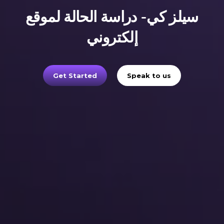
سيلز كي- دراسة الحالة لموقع
إلكتروني
Get Started
Speak to us