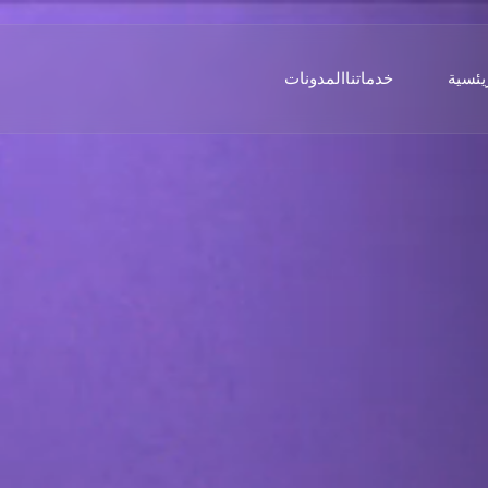
يئسية
خدماتنا
المدونات