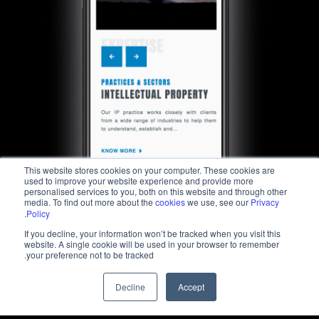
This website stores cookies on your computer. These cookies are
used to improve your website experience and provide more
personalised services to you, both on this website and through other
media. To find out more about the
cookies
we use, see our
Privacy
.
Policy
If you decline, your information won’t be tracked when you visit this
website. A single cookie will be used in your browser to remember
your preference not to be tracked.
Decline
Accept