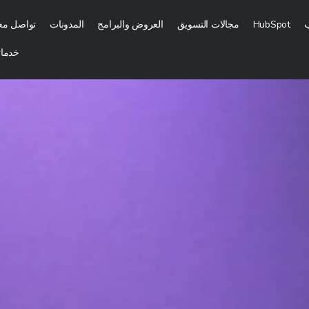
ب
HubSpot
مجالات التسويق
العروض والبرامج
المدونات
تواصل معن
خدماتن
الرقمي
التسويق بالمحتوى
تسويق رقمي
التسويق الداخلي (الوارد)
جارية وإشهارها
التسويق بالتكلفة مقابل كل عميل محتمل
وتوزيعه
استشارات تمكين المبيعات
لتسويق الرقمي
المزيد من خدمات التسويق بالمحتوى
لهاتف المحمول والموقع الإلكتروني
التسويق عبر وسائل التواصل الاج
قع
إدارة وسائل التواصل الاجتماعي
إدارة علاقات العملاء عبر موقع الويب والتسويق عبر البريد الإلكتروني
التسويق من خلال المؤثرين