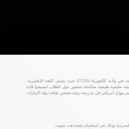
تتبع مدرسة رايزنغ المنهج الأساسي المشترك والمعتمد في ولاية كاليفورنيا (CCSS) حيث يشمل اللغة الإنجليزية،
ئة تعليمية طبيعية متكاملة تتمحور حول الطلاب ليصبحوا قادة
م منهاج أمريكي في مدرسة دولية تحتضن ثقافة دولة الإمارات
المدرسة وذلك عبر استخدام منصة هب سبوت.