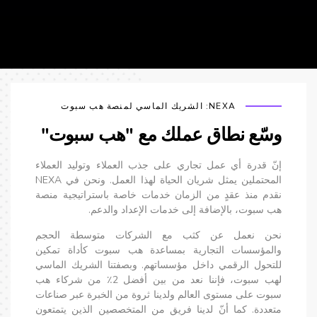
NEXA: الشريك الماسي لمنصة هب سبوت
وسّع نطاق عملك مع "هب سبوت"
إنّ قدرة أي عمل تجاري على جذب العملاء وتوليد العملاء
المحتملين يمثل شريان الحياة لهذا العمل. ونحن في NEXA
نقدم منذ عقدٍ من الزمان خدمات خاصة باستراتيجية منصة
هب سبوت، بالإضافة إلى خدمات الإعداد والدعم.
نحن نعمل عن كثب مع الشركات متوسطة الحجم
والمؤسسات التجارية بمساعدة هب سبوت كأداة تمكين
للتحول الرقمي داخل مؤسساتهم. وبصفتنا الشريك الماسي
لهب سبوت، فإننا نعد من بين أفضل 2٪ من شركاء هب
سبوت على مستوى العالم ولدينا ثروة من الخبرة عبر صناعات
متعددة. كما أنّ لدينا فريق من المتخصصين الذين يتمتعون