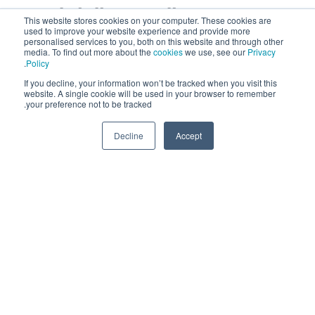
HubSpot والتسويق الداخلي
This website stores cookies on your computer. These cookies are
used to improve your website experience and provide more
وجذب العملاء المحتملين للمبيعات
personalised services to you, both on this website and through other
media. To find out more about the
cookies
we use, see our
Privacy
.
Policy
If you decline, your information won’t be tracked when you visit this
إليكم الخدمات المرتبطة بمنصة HubSpot والتسويق الداخلي
website. A single cookie will be used in your browser to remember
your preference not to be tracked.
وجذب العملاء المحتملين التي تقدمها نيكسا لعملائها
Decline
Accept
اطلب عرض سعر
+971 52 869 2447
منصة HubSpot لأتمتة التسويق