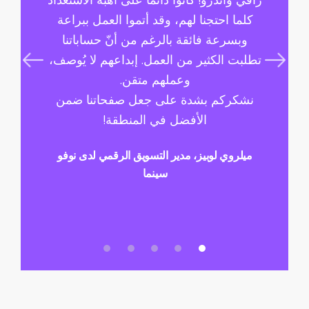
رافي وآندرو! كانوا دائمًا على أهبة الاستعداد
مرني
كلما احتجنا لهم، وقد أتموا العمل ببراعة
الحاج
وبسرعة فائقة بالرغم من أنّ حساباتنا
لنا 
تطلبت الكثير من العمل. إبداعهم لا يُوصف،
وغاري
وعملهم متقن.
الرقم
نشكركم بشدة على جعل صفحاتنا ضمن
الاج
الأفضل في المنطقة!
جوجل،
ميلروي لوبيز، مدير التسويق الرقمي لدى نوفو
سينما
سمان