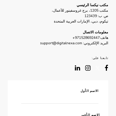
ب نيكسا الرئيسي
روسفينور للأعمال،
 123439
م، دبي، الإمارات العربية المتحدة
ومات الاتصال
ف:
+971528692447
يد الإلكتروني:
support@digitalnexa.com
نا على:
الاسم الأول
الاسم الأخير