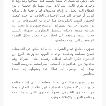
نعم، ولكن قد تستغرق عملية تصميم هذه المقاطع وقتًا وإبداعًا
من نحن
وخبرة. تقوم غالبية الشركات اليوم مهما بلغ حجمها أو نوع
القطاع الذي تعمل به بإنتاج فيديوهات لها ورفعها على مواقع
المدونات
الويب أو قنوات التواصل الاجتماعي الخاصة بها حيث يُفضل
أعمالنا
الجمهور المهتم بالتكنولوجيا هذا النوع من الفيديوهات عن أي
نوع محتوى آخر. من المهم إذن أن تمنح جمهورك ما يبحث عنه
بطريقة ممتعة وجذابة ليستقبل المعلومات بسهولة تُكسبك
خدمات التسويق الرقمي
جذب انتباهه وتدفعه إلى اتخاذ إجراء معين يحوّل العملاء
المتوقعين إلى عملاء مخلصين.
خدمات تطبيقات الهاتف المحمول والموقع الإلكتروني
تطوّرت مقاطع فيديو الشركات منذ بداية نشأتها في التسعينات
لتصبح مسلية، وتعليمية، وجذابة. اليوم، يتجاوز هذا النوع من
التسويق بالمحتوى
المحتوى فكرة التقاط لقطات رئيسية لقادة الشركة وهم
يتحدثون عن أهدافهم بل أصبحت استراتيجية مدروسة التنفيذ
التسويق عبر وسائل التواصل الاجتماعي
تهدف إلى الوصول إلى عملاء جدد وتحويلهم إلى عملاء
مخلصين.
تحسين محركات البحث والتسويق بطريقة الدفع لكل نقرة
يتواجد فريق خبرائنا في نيكسا لمساعدتك على إنشاء مقاطع
فيديو للشركات بطريقة احترافية تُبرز علامتك التجارية بدءًا
من المحتوى التقديمي وصولًا لمحتوى التدريب والسلامة
ومقاطع الترويج والإعلانات وغيرها.