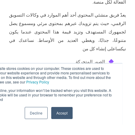
فعالة لكل منصة.
دّ فريق منشئي المحتوى أحد أهم الموارد في وكالات التسويق
رقمي، حيث يتم تزويدك عبرهم بمحتوى مرئي ومسموع يصل
مهورك المستهدف وتزيد قيمة هذا المحتوى عندما يكون
نوعًا، جذابًا، ويغطي العديد من الأوساط. نساعدك في
كساعلى إنشاء كل من
الصور المتحركة
his website stores cookies on your computer. These cookies are used to
مقاطع الفيديو
mprove your website experience and provide more personalised services to
ou, both on this website and through other media. To find out more about the
cookies
we use, see our
Privacy Policy
الصور الفوتوغرافية
f you decline, your information won’t be tracked when you visit this website. A
ingle cookie will be used in your browser to remember your preference not to
القصص
be tracked.
التعليقات القصيرة
Decline
Accept
اطلب عرض سعر
+971 52 869 2447
المقاطع الصوتية
والعديد من أنواع المحتوى الإبداعي.