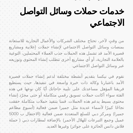
دمات حملات وسائل التواصل
لاجتماعي
 وقتٍ لآخر، تحتاج مختلف الشركات والأعمال التجارية للاستعانة
نصات وسائل التواصل الاجتماعي لإنشاء حملات إعلانية ومشاريع
يرة الأمد قد تشمل هذه الحملات جذب العملاء المحتملين، التوعية
لعلامة التجارية، أو أي مشاريع أخرى تتطلب إنشاء المحتوى وتوزيعه
ر وسائل التواصل الاجتماعي.
وم في نيكسا بتقديم أنشطة مختلفة لدعم إنشاء حملات قصيرة
أمد باعتبارنا وكالة ذات خبرة واسعة في تنفيذها، حيث يستطيع
يقنا المؤهل مساعدتك على تلبية حاجاتك أيًا كان نوعها في هذه
فئة سواء أكانت حملات تسويق رقمي متكاملة أو حتى مجرّد إنشاء
توى بسيط يدعم هذه الحملات. قمنا بتنفيذ حملات متكاملة حققت
احًا كبيرًا لأسماء عديدة مثل جميرا ضمن فعالية (أسبوع مطاعم
جميرا) ومركز دبي للسلع المتعددة ضمن فعالية (الاحتفال ب 5000
يل وجمع التبرعات للهلال الأحمر) بالإضافة لمطارات دبي ( حملة
اش دانس الحائزة على جوائز) وغيرها العديد.