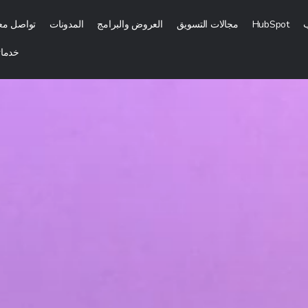
ب
HubSpot
مجالات التسويق
العروض والبرامج
المدونات
تواصل معن
خدماتن
الرقمي
التسويق بالمحتوى
تسويق رقمي
التسويق الداخلي (الوارد)
جارية وإشهارها
التسويق بالتكلفة مقابل كل عميل محتمل
وتوزيعه
استشارات تمكين المبيعات
لتسويق الرقمي
المزيد من خدمات التسويق بالمحتوى
لهاتف المحمول والموقع الإلكتروني
التسويق عبر وسائل التواصل الاج
قع
إدارة وسائل التواصل الاجتماعي
إدارة علاقات العملاء عبر موقع الويب والتسويق عبر البريد الإلكتروني
التسويق من خلال المؤثرين