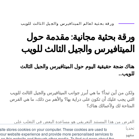
ورقة بحثية لعالم الميتافيرس والجيل الثالث للويب
ة بحثية مجانية: مقدمة حول
يتافيرس والجيل الثالث للويب
 ضجة حقيقية اليوم حول الميتافيرس والجيل الثالث
...
من أين تبدأ؟ ما هي أبرز جوانب الميتافيرس والجيل الثالث للويب
يجب عليك أن تكون على دراية بها؟ والأهم من ذلك، ما هي الفرص
حة لك ولأعمالك هناك؟
 من هذا المستند التعريفي هو مساعدة البعض في التغلب على
ت فهم تقنية الجيل الثالث للويب من خلال استخدام مصطلحات
his website stores cookies on your computer. These cookies are used to
mprove your website experience and provide more personalised services to
ة وأمثلة من الحياة الواقعية. ومن يغتنم الفرصة اليوم سيستفيد غدًا
ou, both on this website and through other media. To find out more about the