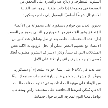
سلوك المتطرف والإبلاغ عنه والقدرة على التحقق من
عضوية في مجموعة إذا كانت ملكية الرموز غير القابلة
استبدال شرطًا أساسيًا للوصول إلى خادم ديسكورد.
توي العديد من خوادم ديسكورد على مجموعة من الأعضاء
مُتحقق وغير المُتحقق من عضويتهم وبالتالي يصبح من الصعب
ارة هذه المجتمعات، خاصة بعد تواصل وتفاعل عدد كبير من
أعضاء مع بعضهم البعض. يمكن أن تحل الروبوتات الآلية بعض
مشكلات التي قد تنشأ، ولكن الإشراف البشري مطلوب أيضًا.
وصى بتواجد مشرفين اثنين أو ثلاثة على الأقل.
نساعدك في NEXA على إنشاء خوادم تيليجرام أو ديسكورد،
وفّر لك مشرفين يتولون عنك إدارة احتياجات مجتمعك. بدءًا
 الإبقاء على مهنية المحادثات وحتى تقديم مختلف طلبات
دعم، يُمكن لفريقنا المحافظة على مجتمعك راضٍ ومتفاعل.
اصل معنا اليوم لمعرفة المزيد حول خدماتنا.