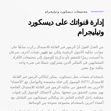
مجتمعات ديسكورد وتيليجرام
دارة قنواتك على ديسكورد
يليجرام
العدل القول أنّ الرموز غير القابلة للاستبدال ركزت سابقًا على
انب ملكية الأصول الرقمية ولكن مع ظهور تقنيات أخرى، سرعان
 أصبحت رمزًا للتحقق (أو تذكرة) للوصول إلى مجتمعات الأفراد
متشابهين في التفكير الذين يشتركون جميعًا في شيء واحد -
كية نوع معين.
ستخدام منصات مثل ديسكورد، يمكن لمالكي الرموز غير القابلة
للاستبدال (NFT) الوصول إلى قناة مخصصة والتواصل مع "الأعضاء"
خرين بعد التحقق من ملكية الرموز غير القابلة للاستبدال الخاصة
م. بمجرد التحقق من صحتها، يمكن لأعضائك الوصول إلى قنوات
تلفة داخل الخادم الخاص بك وبالتالي سيتمكنون من التفاعل مع
ضاء آخرين باستخدام مجموعة متنوعة من الوسائط.