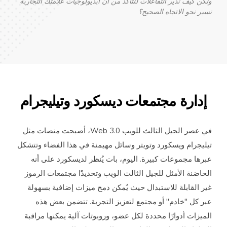
ن كيف تدير التفاعلات للتأكد من أن أيديولوجيات علامتك التجارية
ير نحو الاتجاه الصحيح؟
دارة مجتمعات ديسكورد وتيليجرام
في عصر الجيل الثالث للويب Web 3.0، أصبحت منصات مثل
ليجرام ويسكورد وتويتر وسائل مهيمنة في هذا الفضاء وتتشكل
رها مجموعات كبيرة. اليوم، بات يُنظر لديسكورد على أنه
حاضنة الأمثل للجيل الثالث الويب وتحديدًا مجتمعات الرموز
ر القابلة للاستبدال حيث يُمكن دمج ميزات إضافية بسهولة
ر كل "خادم" أو مجتمع لتعزيز التجربة. تتضمن بعض هذه
ميزات أدوارًا محددة لكل عضو، وروبوتات آلية يمكنها مراقبة