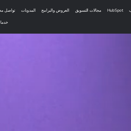
ب
HubSpot
مجالات التسويق
العروض والبرامج
المدونات
تواصل معن
خدماتن
الرقمي
التسويق بالمحتوى
تسويق رقمي
التسويق الداخلي (الوارد)
جارية وإشهارها
التسويق بالتكلفة مقابل كل عميل محتمل
وتوزيعه
استشارات تمكين المبيعات
لتسويق الرقمي
المزيد من خدمات التسويق بالمحتوى
لهاتف المحمول والموقع الإلكتروني
التسويق عبر وسائل التواصل الاج
قع
إدارة وسائل التواصل الاجتماعي
إدارة علاقات العملاء عبر موقع الويب والتسويق عبر البريد الإلكتروني
التسويق من خلال المؤثرين