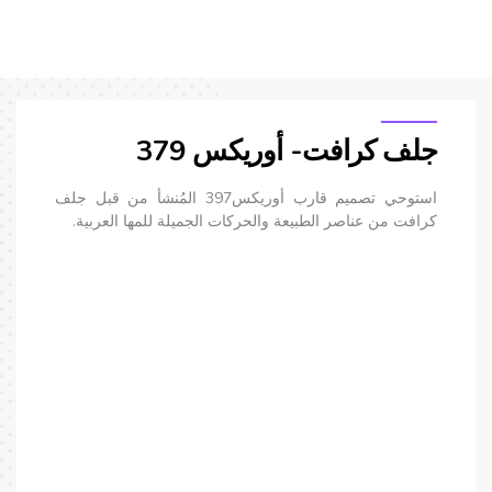
خدمات التسويق الرقمي
خدمات تطبيقات الهاتف المحمول والموقع الإلكتروني
جلف كرافت- أوريكس 379
التسويق بالمحتوى
التسويق عبر وسائل التواصل الاجتماعي
استوحي تصميم قارب أوريكس397 المُنشأ من قبل جلف
كرافت من عناصر الطبيعة والحركات الجميلة للمها العربية.
تحسين محركات البحث والتسويق بطريقة الدفع لكل نقرة