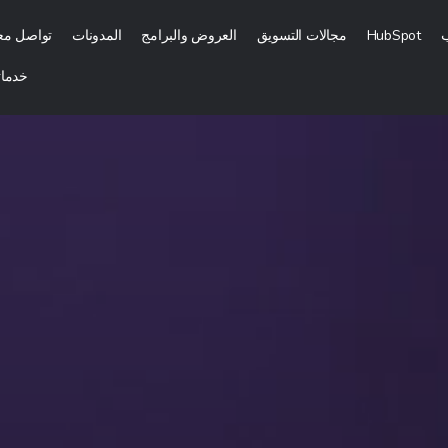
ب
HubSpot
مجالات التسويق
العروض والبرامج
المدونات
تواصل معن
خدماتن
الرقمي
التسويق بالمحتوى
تسويق رقمي
التسويق الداخلي (الوارد)
جارية وإشهارها
التسويق بالتكلفة مقابل كل عميل محتمل
وتوزيعه
استشارات تمكين المبيعات
لتسويق الرقمي
المزيد من خدمات التسويق بالمحتوى
لهاتف المحمول والموقع الإلكتروني
التسويق عبر وسائل التواصل الاج
قع
إدارة وسائل التواصل الاجتماعي
إدارة علاقات العملاء عبر موقع الويب والتسويق عبر البريد الإلكتروني
التسويق من خلال المؤثرين