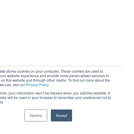
سبورت مانز آرم
his website stores cookies on your computer. These cookies are used to
mprove your website experience and provide more personalised services to
ou, both on this website and through other media. To find out more about the
cookies
we use, see our
Privacy Policy
f you decline, your information won’t be tracked when you visit this website. A
ingle cookie will be used in your browser to remember your preference not to
be tracked.
Decline
Accept
اطلب عرض سعر
+971 52 869 2447