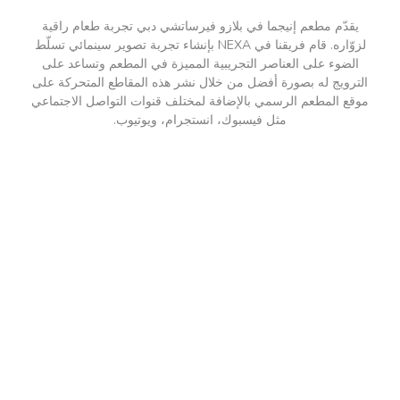
يقدّم مطعم إنيجما في بلازو فيرساتشي دبي تجربة طعام راقية
لزوّاره. قام فريقنا في NEXA بإنشاء تجربة تصوير سينمائي تسلّط
الضوء على العناصر التجريبية المميزة في المطعم وتساعد على
لترويج له بصورة أفضل من خلال نشر هذه المقاطع المتحركة على
قع المطعم الرسمي بالإضافة لمختلف قنوات التواصل الاجتماعي
مثل فيسبوك، انستجرام، ويوتيوب.