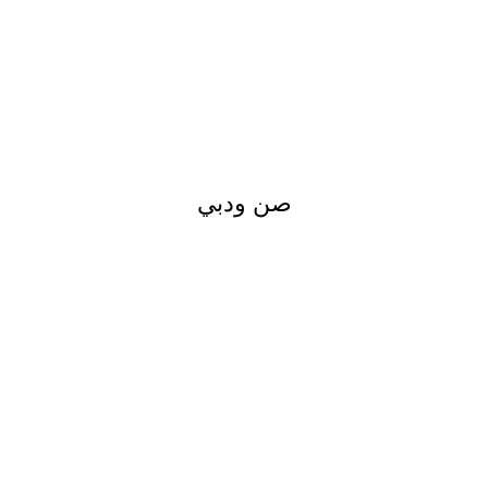
صن ودبي