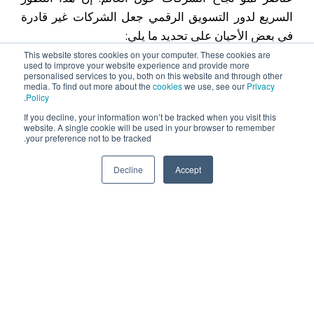
السريع لدور التسويق الرقمي جعل الشركات غير قادرة
في بعض الأحيان على تحديد ما يلي:
This website stores cookies on your computer. These cookies are
(أ) الفهم الكامل
لأحدث الفرص
المتاحة
used to improve your website experience and provide more
personalised services to you, both on this website and through other
media. To find out more about the
cookies
we use, see our
Privacy
(ب) تحديد الفرص
الأكثر صلة
بشركتك
.
Policy
If you decline, your information won’t be tracked when you visit this
(ج) ما هي
أفضل الطرق لتنفيذ استراتيجيات التسويق
website. A single cookie will be used in your browser to remember
your preference not to be tracked.
وقياس نجاحها
Decline
Accept
نحن نساعدك على ذلك بدءًا بجلسة استشارية.
يرجى إكمال النموذج الموجود في هذه الصفحة
لحجز استشارة مجانية مع أحد خبرائنا!
اطلب عرض سعر
الاسم الأول
*